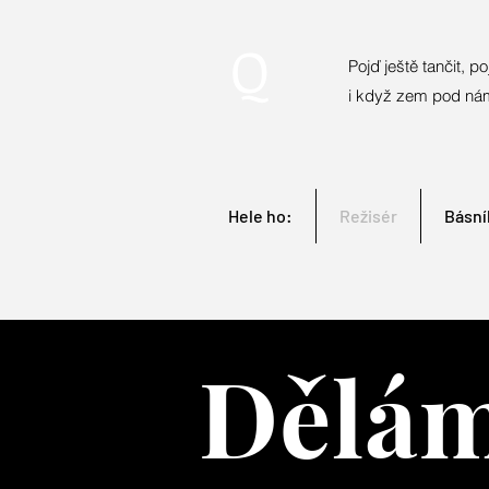
Q
Pojď ještě tančit, poj
i když zem pod ná
Hele ho:
Režisér
Básní
Dělám