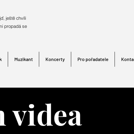
ď, ještě chvíli
mi propadá se
k
Muzikant
Koncerty
Pro pořadatele
Konta
 videa