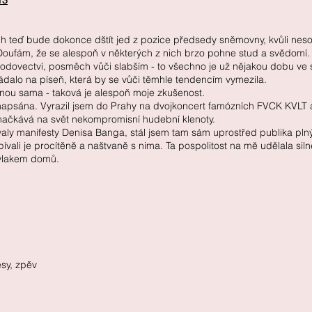
13
nich teď bude dokonce dštít jed z pozice předsedy sněmovny, kvůli ne
Doufám, že se alespoň v některých z nich brzo pohne stud a svědomí.
árodovectví, posměch vůči slabším - to všechno je už nějakou dobu ve 
ádalo na píseň, která by se vůči těmhle tendencím vymezila.
šinou sama - taková je alespoň moje zkušenost.
 napsána. Vyrazil jsem do Prahy na dvojkoncert famózních FVCK KVLT a
vymačkává na svět nekompromisní hudební klenoty.
ly manifesty Denisa Banga, stál jsem tam sám uprostřed publika plnýh
pívali je procítěně a naštvaně s nima. Ta pospolitost na mě udělala sil
 vlakem domů.
esy, zpěv