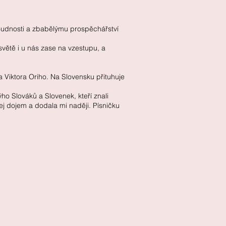
soudnosti a zbabělýmu prospěchářství
světě i u nás zase na vzestupu, a
 Viktora Oriho. Na Slovensku přituhuje
o Slováků a Slovenek, kteří znali
nej dojem a dodala mi naději. Písničku