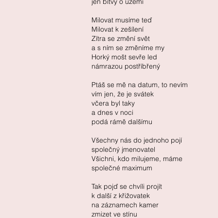
jen bitvy o území
Milovat musíme teď
Milovat k zešílení
Zítra se změní svět
a s ním se změníme my
Horký mošt sevře led
námrazou postříbřený
Ptáš se mě na datum, to nevím
vím jen, že je svátek
včera byl taky
a dnes v noci
podá rámě dalšímu
Všechny nás do jednoho pojí
společný jmenovatel
Všichni, kdo milujeme, máme
společné maximum
Tak pojď se chvíli projít
k další z křižovatek
na záznamech kamer
zmizet ve stínu