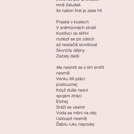
mně žaludek
že nation first je zase hit
Praská v kostech
V sněmovnách straší
Kostlivci ze skříní
rozlezli se po zdech
až nestačíš scrollovat
Skončily dějiny
Začaly další
Ale nesmíš se s tím smířit
nesmíš
Venku šílí ptáci
poslouchej
Když duše nesní
spojení ztrácí
Elohej
Sráží se vesmír
Voda se mění na olej
Ustoupit nesmíš
Ďáblu ruku nepodej