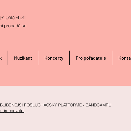
ď, ještě chvíli
mi propadá se
k
Muzikant
Koncerty
Pro pořadatele
Konta
OJBLÍBENĚJŠÍ POSLUCHAČSKÝ PLATFORMĚ - BANDCAMPU
n-jmenovatel