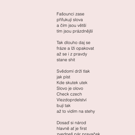
Fašounci zase
přifukují slova
a čím jsou větší
tím jsou prázdnější
Tak dlouho daj se
fráze a lži opakovat
až se i z pravdy
stane shit
Svědomí drží tlak
jak píst
Kde skutek utek
Slovo je olovo
Check czech
Vlezdoprdelství
bují tak
až to vidím na stehy
Dosaď si národ
hlavně ať je first
zvedneš pár pravaček