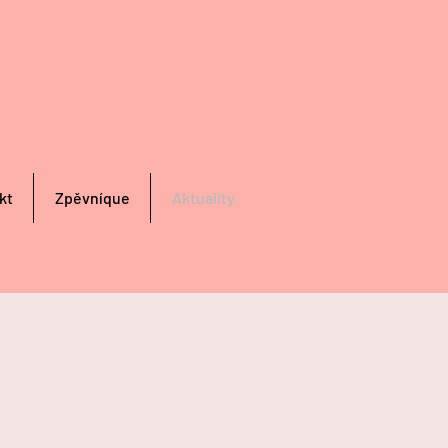
kt
Zpěvníque
Aktuality