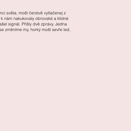
 světa, mošt čerstvě vytlačenej z
lhy k nám nakukovaly obrovské a klidné
šel signál. Přišly dvě zprávy. Jedna
 se změníme my, horký mošt sevře led,