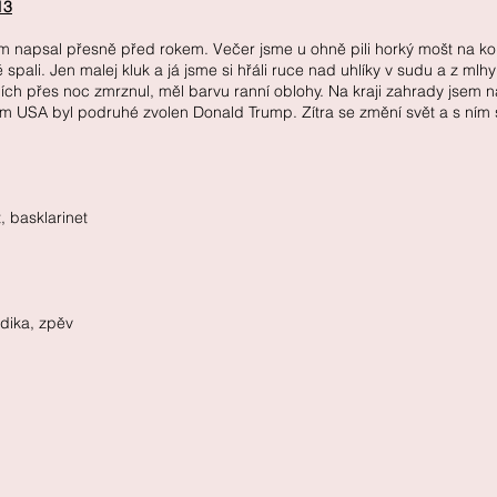
13
psal přesně před rokem. Večer jsme u ohně pili horký mošt na konci
tě spali. Jen malej kluk a já jsme si hřáli ruce nad uhlíky v sudu a z m
dích přes noc zmrznul, měl barvu ranní oblohy. Na kraji zahrady jsem na
em USA byl podruhé zvolen Donald Trump. Zítra se změní svět a s ním
, basklarinet
dika, zpěv