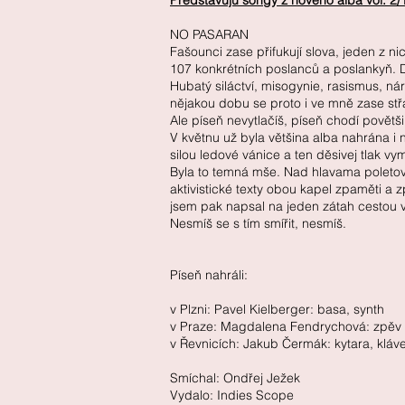
Představuju songy z nového alba vol. 2/
NO PASARAN
Fašounci zase přifukují slova, jeden z 
107 konkrétních poslanců a poslankyň. 
Hubatý siláctví, misogynie, rasismus, n
nějakou dobu se proto i ve mně zase stř
Ale píseň nevytlačíš, píseň chodí povět
V květnu už byla většina alba nahrána i
silou ledové vánice a ten děsivej tlak 
Byla to temná mše. Nad hlavama poletova
aktivistické texty obou kapel zpaměti a z
jsem pak napsal na jeden zátah cestou
Nesmíš se s tím smířit, nesmíš.
Píseň nahráli:
v Plzni: Pavel Kielberger: basa, synth
v Praze: Magdalena Fendrychová: zpěv
v Řevnicích: Jakub Čermák: kytara, kláv
Smíchal: Ondřej Ježek
Vydalo: Indies Scope