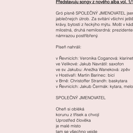
Představuju songy z nového alba vol. 1/
Gró písně SPOLEČNÝ JMENOVATEL jsem na
jablečnejch útrob. Za svítání všichni ješ
krávy, bytosti z řeckýho mýtu. Mošt v ká
milostná, druhá nemilosrdná: prezident
námrazou postříbřený.
Píseň nahráli:
v Řevnicích: Veronika Coganová: klarinet
ve Velikové: Jakub Navrátil: saxofon
ve sv. Jakubu: Anežka Waneková: zpěv
v Hostivaři: Martin Barinec: bicí
v Brně: Christoffer Strandh: baskytara
v Řevnicích: Jakub Čermák: kytara, melo
SPOLEČNÝ JMENOVATEL
Oheň si obléká
korunu z třísek a chvojí
Uprostřed člověka
je malé místo
tam se všechno vejde