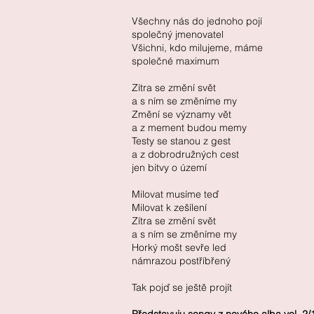
Všechny nás do jednoho pojí
společný jmenovatel
Všichni, kdo milujeme, máme
společné maximum
Zítra se změní svět
a s ním se změníme my
Změní se významy vět
a z mement budou memy
Testy se stanou z gest
a z dobrodružných cest
jen bitvy o území
Milovat musíme teď
Milovat k zešílení
Zítra se změní svět
a s ním se změníme my
Horký mošt sevře led
námrazou postříbřený
Tak pojď se ještě projít