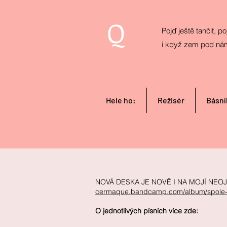
Q
Pojď ještě tančit, poj
i když zem pod ná
Hele ho:
Režisér
Básní
NOVÁ DESKA JE NOVĚ I NA MOJÍ NE
cermaque.bandcamp.com/album/spole-
O jednotlivých písních více zde: