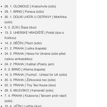
28. 1. OLOMOUC | Kratochvíle (sólo)
29. 1. BRNO | Ponava (sólo)
30. 1. DOLNÍ LHOTA U OSTRAVY | Mokřinka
(sólo)
5. 2. ZLÍN | Šopa (duo)
13. 2. UHERSKÉ HRADIŠTĚ | Portál (duo s
Kočkou)
14. 2. DĚČÍN | Plezír (sólo)
21. 2. PRAHA | Letka (kapela)
24. 2. PRAHA | Noise for Ukraine (sólo před
ruskou ambasádou)
24. 2. PRAHA | Kaštan (Poetry jam)
5. 3. BRNO | Alterna (kapela)
14. 3. PRAHA | Fuchs2 - United for UA (sólo)
20. 3. PRAHA | Žižkovská noc (sólo)
22. 3. PRAHA | Tiny Tea House (duo)
28. 3. MILEVSKO | Kamenáč (sólo)
7. 4. PRAHA | Klubovna | Tancem proti násilí
(sólo)
10. 4. JIČÍN | Lodžie (duo)