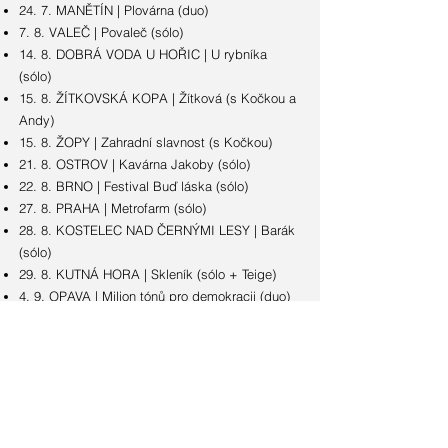
24. 7. MANĚTÍN | Plovárna (duo)
7. 8. VALEČ | Povaleč (sólo)
14. 8. DOBRÁ VODA U HOŘIC | U rybníka
(sólo)
15. 8. ŽÍTKOVSKÁ KOPA | Žítková (s Kočkou a
Andy)
15. 8. ŽOPY | Zahradní slavnost (s Kočkou)
21. 8. OSTROV | Kavárna Jakoby (sólo)
22. 8. BRNO | Festival Buď láska (sólo)
27. 8. PRAHA | Metrofarm (sólo)
28. 8. KOSTELEC NAD ČERNÝMI LESY | Barák
(sólo)
29. 8. KUTNÁ HORA | Skleník (sólo + Teige)
4. 9. OPAVA | Milion tónů pro demokracii (duo)
12. 9. PRAHA | Kaštan: Anežkafest indoor
(kapela)
16. 9. VSETÍN | Minga (sólo)
19. 9. LOMNICE u TIŠNOVA | Dny evropského
dědictví (duo)
23. 9. PRAHA | Kaštan (Poetry jam)