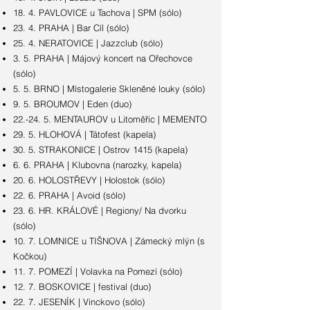
18. 4. PAVLOVICE u Tachova | SPM (sólo)
23. 4. PRAHA | Bar Cíl (sólo)
25. 4. NERATOVICE | Jazzclub (sólo)
3. 5. PRAHA | Májový koncert na Ořechovce
(sólo)
5. 5. BRNO | Místogalerie Skleněné louky (sólo)
9. 5. BROUMOV | Eden (duo)
22.-24. 5. MENTAUROV u Litoměřic | MEMENTO
29. 5. HLOHOVÁ | Tátofest (kapela)
30. 5. STRAKONICE | Ostrov 1415 (kapela)
6. 6. PRAHA | Klubovna (narozky, kapela)
20. 6. HOLOSTŘEVY | Holostok (sólo)
22. 6. PRAHA | Avoid (sólo)
23. 6. HR. KRÁLOVÉ | Regiony/ Na dvorku
(sólo)
10. 7. LOMNICE u TIŠNOVA | Zámecký mlýn (s
Kočkou)
11. 7. POMEZÍ | Volavka na Pomezí (sólo)
12. 7. BOSKOVICE | festival (duo)
22. 7. JESENÍK | Vinckovo (sólo)