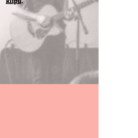
klipů
.