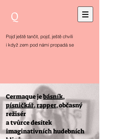
Q
Pojď ještě tančit, pojď, ještě chvíli
i když zem pod námi propadá se
Cermaque je
básník
,
písničkář
,
rapper
, občasný
režisér
a tvůrce desítek
imaginativních hudebních